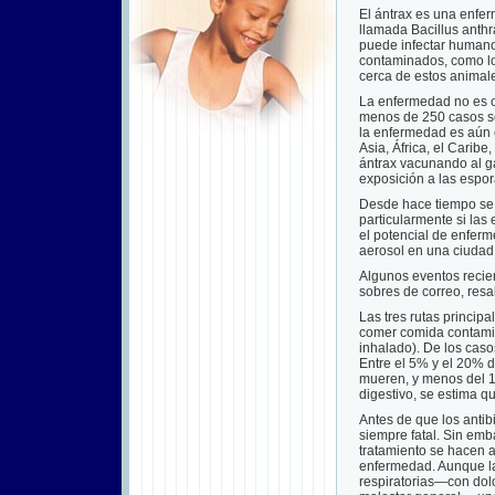
El ántrax es una enfe
llamada Bacillus anthr
puede infectar humano
contaminados, como los
cerca de estos animal
La enfermedad no es c
menos de 250 casos se
la enfermedad es aún c
Asia, África, el Carib
ántrax vacunando al g
exposición a las espo
Desde hace tiempo se 
particularmente si la
el potencial de enferm
aerosol en una ciudad
Algunos eventos recie
sobres de correo, resa
Las tres rutas principa
comer comida contamina
inhalado). De los caso
Entre el 5% y el 20% d
mueren, y menos del 1%
digestivo, se estima q
Antes de que los antib
siempre fatal. Sin emb
tratamiento se hacen a
enfermedad. Aunque 
respiratorias—con dolor