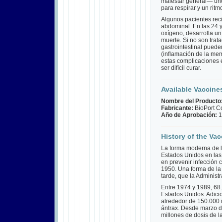
malestar general— uno
para respirar y un ritm
Algunos pacientes reci
abdominal. En las 24 y
oxígeno, desarrolla un
muerte. Si no son trat
gastrointestinal puede
(inflamación de la mem
estas complicaciones 
ser difícil curar.
Available Vaccine
Nombre del Producto
Fabricante:
BioPort C
Año de Aprobación:
1
History of the Vac
La forma moderna de la
Estados Unidos en las
en prevenir infección 
1950. Una forma de la
tarde, que la Adminis
Entre 1974 y 1989, 68.
Estados Unidos. Adici
alrededor de 150.000 m
ántrax. Desde marzo d
millones de dosis de l