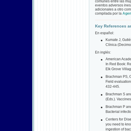
comunes entre las muj
eventos adversos inesp
adicionales a otro comi
compilada por la
Agen
Key References an
En español:
Kumate J, Gutié
Clínica (Decimo
En inglés:
American Academ
In Red Book: Re
Elk Grove Village
Brachman PS, Go
Field evaluatio
432-445.
Brachman S and 
(Eds.). Vaccines
Brachman P and 
Bacterial infec
Centers for Dis
you need to kno
ingestion of ba