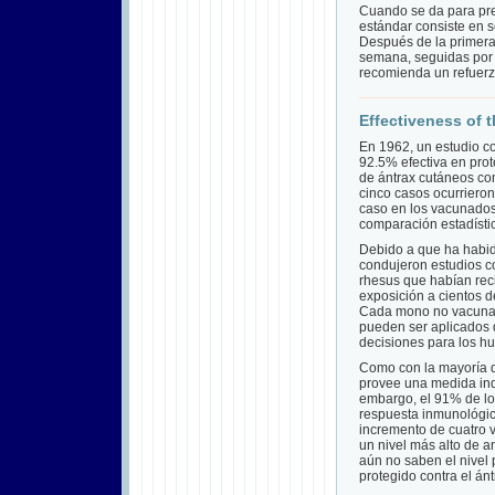
Cuando se da para prev
estándar consiste en s
Después de la primera 
semana, seguidas por 
recomienda un refuer
Effectiveness of 
En 1962, un estudio c
92.5% efectiva en prote
de ántrax cutáneos co
cinco casos ocurriero
caso en los vacunados
comparación estadísti
Debido a que ha habid
condujeron estudios c
rhesus que habían reci
exposición a cientos 
Cada mono no vacunad
pueden ser aplicados 
decisiones para los h
Como con la mayoría de
provee una medida indi
embargo, el 91% de los
respuesta inmunológic
incremento de cuatro v
un nivel más alto de a
aún no saben el nivel 
protegido contra el ánt