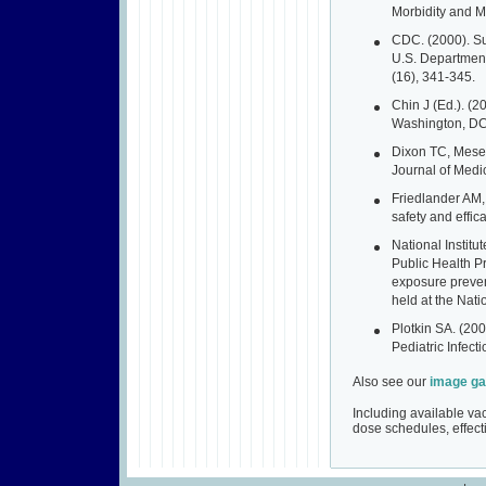
Morbidity and M
CDC. (2000). Su
U.S. Department
(16), 341-345.
Chin J (Ed.). (
Washington, DC:
Dixon TC, Mesel
Journal of Medi
Friedlander AM,
safety and effi
National Institu
Public Health P
exposure prevent
held at the Nat
Plotkin SA. (200
Pediatric Infect
Also see our
image ga
Including available vac
dose schedules, effect