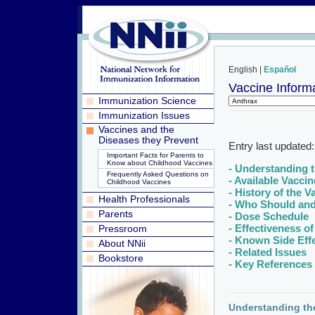
English |
Español
Vaccine Inform
Immunization Science
Immunization Issues
Vaccines and the
Diseases they Prevent
Entry last updated
Important Facts for Parents to
Know about Childhood Vaccines
- Understanding 
Frequently Asked Questions on
- Available Vacci
Childhood Vaccines
- History of the V
Health Professionals
- Who Should and
Parents
- Dose Schedule
- Effectiveness of
Pressroom
- Known Side Eff
About NNii
- Related Issues
Bookstore
- Key References 
Understanding th