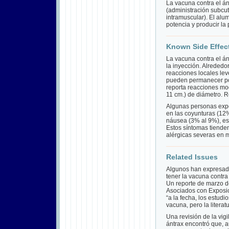
La vacuna contra el án
(administración subcut
intramuscular). El al
potencia y producir la
Known Side Effec
La vacuna contra el án
la inyección. Alrededo
reacciones locales lev
pueden permanecer po
reporta reacciones mo
11 cm.) de diámetro. 
Algunas personas expe
en las coyunturas (12
náusea (3% al 9%), es
Estos síntomas tiende
alérgicas severas en 
Related Issues
Algunos han expresado
tener la vacuna contra
Un reporte de marzo de
Asociados con Exposici
“a la fecha, los estudi
vacuna, pero la literat
Una revisión de la vig
ántrax encontró que,